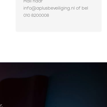
Mail naar
info@aplusbeveiliging.nl
of bel
010 8200008
r,