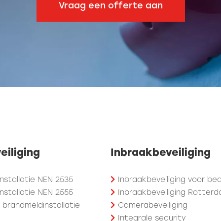
eiliging
Inbraakbeveiliging
nstallatie NEN 2535
Inbraakbeveiliging voor bed
nstallatie NEN 2555
Inbraakbeveiliging Rotter
brandmeldinstallatie
Camerabeveiliging
Integrale security