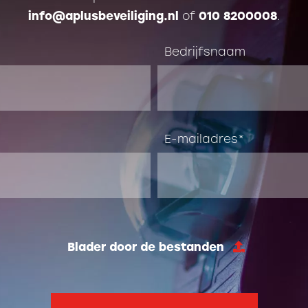
info@aplusbeveiliging.nl
of
010 8200008
.
Bedrijfsnaam
E-mailadres
Blader door de bestanden