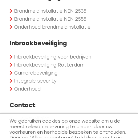
Brandmeldinstallatie NEN 2535
Brandmeldinstallatie NEN 2555
Onderhoud brandmeldinstallatie
Inbraakbeveiliging
Inbraakbeveiliging voor bedrijven
Inbraakbeveiliging Rotterdam
Camerabeveiliging
Integrale security
Onderhoud
Contact
A Plus Beveiliging
We gebruiken cookies op onze website om u de
meest relevante ervaring te bieden door uw
Koperhoek 72d
voorkeuren en herhaalde bezoeken te onthouden.
3162 LA Rhoon
Door op "Alles accepteren" te klikken, stemt u in