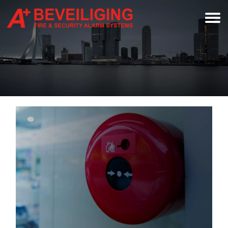
Home
»
Waarom u uw brandmeldinstallatie moet
laten onderhouden